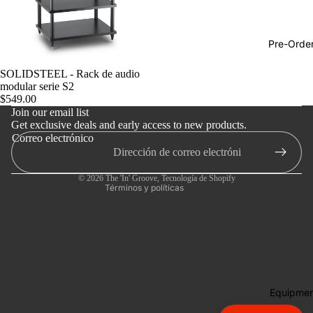
Hop
Soundtra
Pre-Orde
s
Política de reembolso
SOLIDSTEEL - Rack de audio
Country
Política de privacidad
modular serie S2
$549.00
Punk
Términos del servicio
Join our email list
World
Get exclusive deals and early access to new products.
Política de envío
Correo electrónico
Información de contacto
Electroni
Política de cancelación
Blues
© 2026
The 'In' Groove
,
Tecnología de Shopify
Términos y políticas
Classical
Holiday
Local
Record
Store Da
Equipmen
Cassette