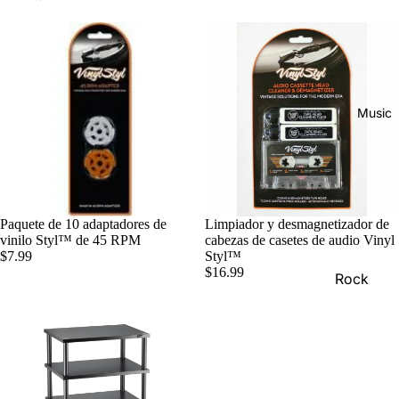
Music
Paquete de 10 adaptadores de
Limpiador y desmagnetizador de
vinilo Styl™ de 45 RPM
cabezas de casetes de audio Vinyl
$7.99
Styl™
$16.99
Rock
Jazz
Metal
R&B/Soul
Rap & Hip