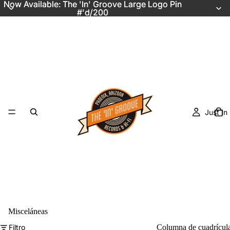
Now Available: The 'In' Groove Large Logo Pin
Now Available: The 'In' Groove Large Logo Pin
#'d/200
#'d/200
Just In
Misceláneas
Filtro
Columna de cuadrícul