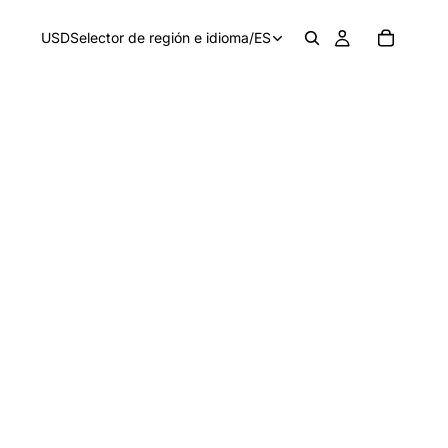
USD
Selector de región e idioma
/
ES